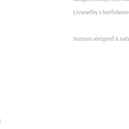
Lívanečky s borůvkovo
Seznam alergenů k nah
č