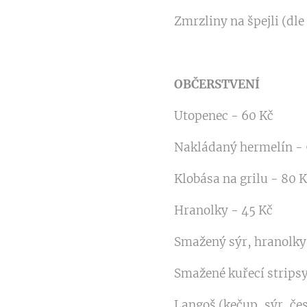
Zmrzliny na špejli (dle
OBČERSTVENÍ
Utopenec - 60 Kč
Nakládaný hermelín - 
Klobása na grilu - 80 
Hranolky - 45 Kč
Smažený sýr, hranolky
Smažené kuřecí stripsy
Langoš (kečup, sýr, če