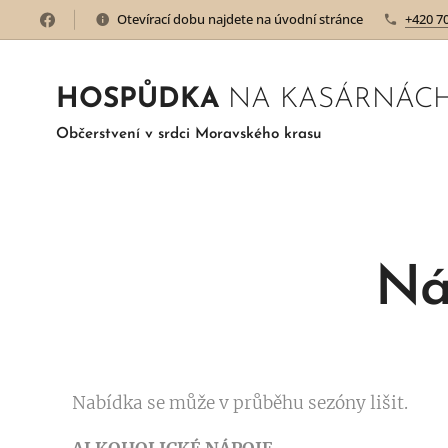
Otevírací dobu najdete na úvodní stránce
+420 7
HOSPŮDKA
NA KASÁRNÁC
Občerstvení v srdci Moravského krasu
Náp
Nabídka se může v průběhu sezóny lišit.