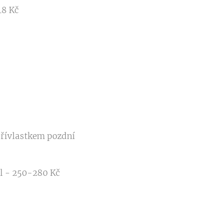
48 Kč
přívlastkem pozdní
7l - 250-280 Kč