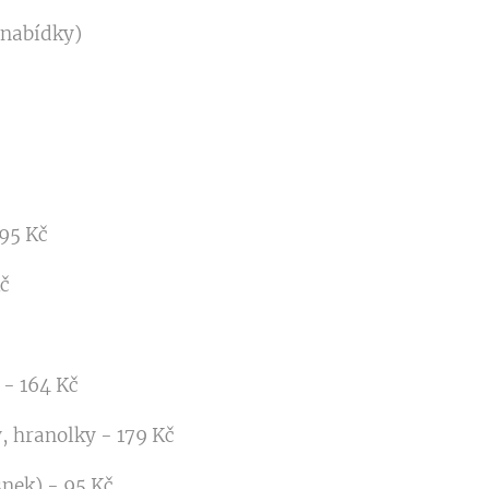
 nabídky)
95 Kč
Kč
 - 164 Kč
, hranolky - 179 Kč
snek) - 95 Kč