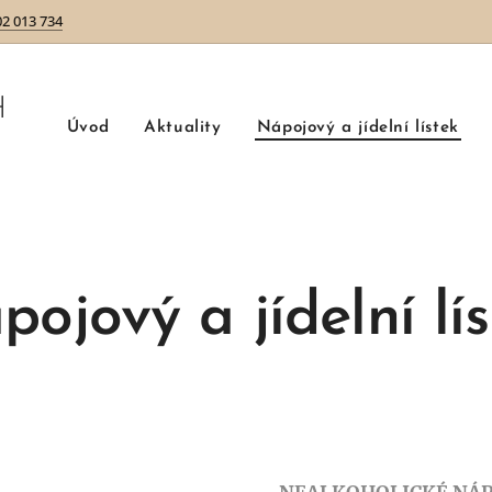
02 013 734
H
Úvod
Aktuality
Nápojový a jídelní lístek
ojový a jídelní lí