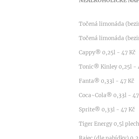
NEALKOHOLICKÉ NÁP
Točená limonáda (bezin
Točená limonáda (bezin
Cappy® 0,25l - 47 Kč
Tonic® Kinley 0,25l - 
Fanta® 0,33l - 47 Kč
Coca~Cola® 0,33l - 47
Sprite® 0,33l - 47 Kč
Tiger Energy 0,5l plech
Rajec (dle nabídky) 0,2