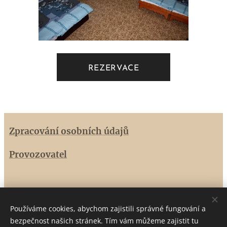
REZERVACE
Zpracování osobních údajů
Provozovatel
Hospůdka Na Kasárnách
Používáme cookies, abychom zajistili správné fungování a
Veselice 94, 679 13 Sloup
bezpečnost našich stránek. Tím vám můžeme zajistit tu
+420 702 013 734