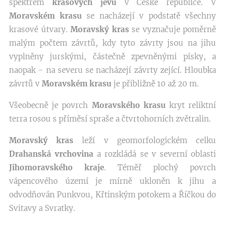
spektrem
krasových jevů
v České republice. V
Moravském krasu
se nacházejí v podstatě všechny
krasové útvary.
Moravský kras
se vyznačuje poměrně
malým počtem závrtů, kdy tyto závrty jsou na jihu
vyplněny jurskými, částečně zpevněnými písky, a
naopak - na severu se nacházejí závrty zející. Hloubka
závrtů v
Moravském krasu
je přibližně 10 až 20 m.
Všeobecně je povrch
Moravského krasu
kryt reliktní
terra rosou s příměsí spraše a čtvrtohorních zvětralin.
Moravský kras
leží v geomorfologickém celku
Drahanská vrchovina
a rozkládá se v severní oblasti
Jihomoravského kraje
. Téměř plochý povrch
vápencového území je mírně ukloněn k jihu a
odvodňován Punkvou, Křtinským potokem a Říčkou do
Svitavy a Svratky.